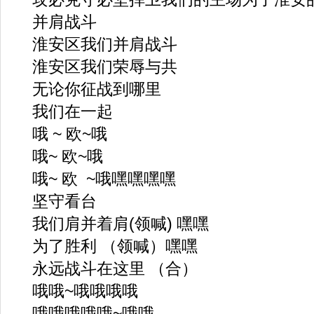
并肩战斗
淮安区我们并肩战斗
淮安区我们荣辱与共
无论你征战到哪里
我们在一起
哦 ~ 欧~哦
哦~ 欧~哦
哦~ 欧 ~哦嘿嘿嘿嘿
坚守看台
我们肩并着肩(领喊) 嘿嘿
为了胜利 （领喊）嘿嘿
永远战斗在这里 （合）
哦哦~哦哦哦哦
哦哦哦哦哦~哦哦