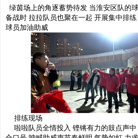
绿茵场上的角逐蓄势待发 当淮安区队的球
备战时 拉拉队员也聚在一起 开展集中排练
球员加油助威
排练现场
啦啦队员全情投入 铿锵有力的鼓点声中
合口号 呐喊助威声节奏鲜明 气势如虹 力