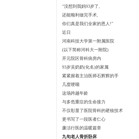
“没想到我妈93岁了,
还能顺利做完手术,
你们真是我们全家的恩人!”
近日
河南科技大学第一附属医院
(以下简称河科大一附院)
开元院区骨科病房内
93岁吴奶奶(化名)的家属
紧紧握着主治医师石辉辉的手
几度哽咽
这场跨越年龄
与多危重症的生命接力
不仅彰显了医院骨科的硬核技术
更书写了一段医者仁心
廉洁行医的温暖篇章
九旬老人骨折卧床