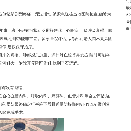
4
最
到右侧髋部剧烈疼痛、无法活动,被紧急送往当地医院检查,确诊为
A
医
当
仅年事已高,还患有冠状动脉粥样硬化、心脏病、Ⅰ型呼吸衰竭、肺
家吸氧,心肺功能非常差。多家医院评估后均表示,老人围术期风险
骤停,建议保守治疗。
而来的褥疮、肺部感染加重、深静脉血栓等并发症,随时可能夺
到河科大一附院开元院区骨科,找到了石辉辉。
辉辉没有退缩。
联合心血管内科、呼吸内科、麻醉科、血管外科等全面评估,逐
,团队最终确定行半麻下股骨近端防旋髓内钉(PFNA)微创复
风险完成手术。