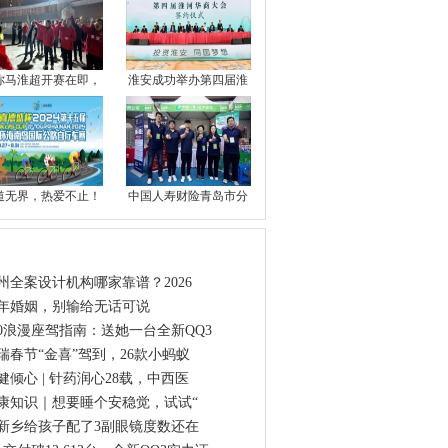
你马淮超开赛在即，
淮安成功举办第四届淮
道无界，热爱不止！
中国人寿财险青岛市分
点资讯
州全案设计机构哪家靠谱？2026
年婚姻，别输给无话可说
20浪漫座驾指南：送她一台全新QQ3
瑞春节“金喜”驾到，26款小蚂蚁
健倾心 | 针药润心28载，中西医
康知识｜想要睡个安稳觉，试试“
新乡给孩子配了3副眼镜度数还在