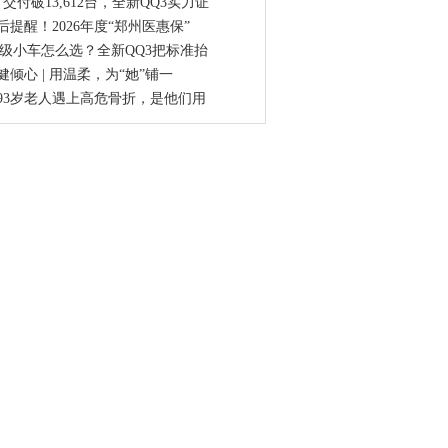
月交付破13,612台，全新QQ3实力证
后提醒！2026年度“郑州医惠保”
0级小车怎么选？全新QQ3把标准抬
健倾心 | 用温柔，为“她”铺一
93岁老人遇上高危骨折，是他们用