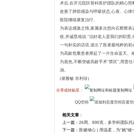
术后,在开元院区骨科医护团队的精心照
改善了肺部感染与呼吸状态,心衰、心律
医院继续康复治疗。
为表达感激之情,家属多次想向石辉辉表
收,并诚恳地说:“治好老人是我们的职责
一句朴实的话语,道出了医者最纯粹的初
为高龄危重患者撑起了一片生命蓝天。未
为底色,不断突破高龄手术“禁区”,用责
淌。
(谢雅敏 肖利珍)
分享或转贴至：
复制网址
QQ空间
百度空
相关文章
：
上一篇：
26周、890克，多学科团队
下一篇：
医健倾心 | 用温柔，为“她”