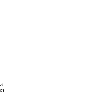
ved
73