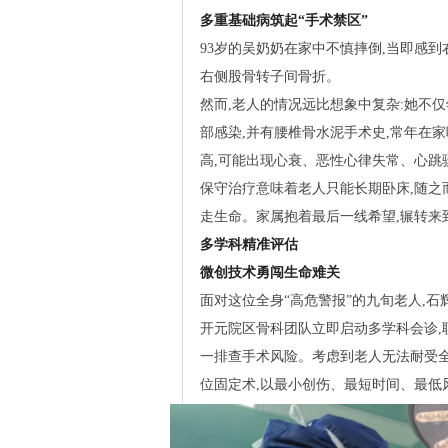
多重基础病筑起“手术禁区”
93岁的吴奶奶在家中不慎摔倒,当即感
右侧股骨转子间骨折。
然而,老人的情况远比想象中复杂:她不
部感染,并有腰椎骨水泥手术史,常年在
高,可能出现心衰、恶性心律失常、心跳
保守治疗意味着老人只能长期卧床,随之
走生命。家属抱着最后一线希望,辗转来
多学科精准评估
微创技术勇闯生命难关
面对这位全身“高危警报”的九旬老人,石
开元院区骨科团队立即启动多学科会诊,
一排查手术风险。考虑到老人无法耐受全麻
位固定术,以最小创伤、最短时间、最低