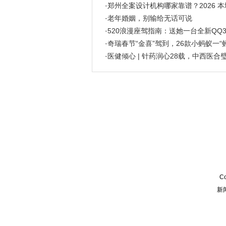
·
郑州全案设计机构哪家靠谱？2026 
·
老年婚姻，别输给无话可说
·
520浪漫座驾指南：送她一台全新QQ
·
奇瑞春节“金喜”驾到，26款小蚂蚁一“
·
医健倾心 | 针药润心28载，中西医合
Co
新