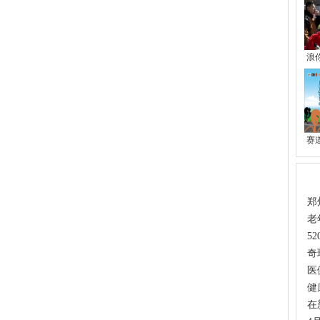
浪
赛
热
郑
老
5
奇
医
健
在