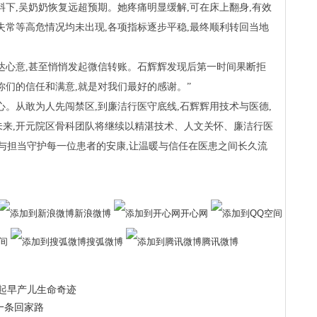
料下,吴奶奶恢复远超预期。她疼痛明显缓解,可在床上翻身,有效
失常等高危情况均未出现,各项指标逐步平稳,最终顺利转回当地
达心意,甚至悄悄发起微信转账。石辉辉发现后第一时间果断拒
,你们的信任和满意,就是对我们最好的感谢。”
心。从敢为人先闯禁区,到廉洁行医守底线,石辉辉用技术与医德,
来,开元院区骨科团队将继续以精湛技术、人文关怀、廉洁行医
任与担当守护每一位患者的安康,让温暖与信任在医患之间长久流
新浪微博
开心网
间
搜弧微博
腾讯微博
托起早产儿生命奇迹
铺一条回家路